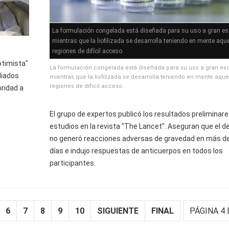
La formulación congelada está diseñada para su uso a gran es
mientras que la liofilizada se desarrolla teniendo en mente aque
regiones de difícil acceso.
ptimista"
La formulación congelada está diseñada para su uso a gran esc
diados
mientras que la liofilizada se desarrolla teniendo en mente aque
regiones de difícil acceso.
oridad a
El grupo de expertos publicó los resultados preliminare
estudios en la revista "The Lancet". Aseguran que el de
no generó reacciones adversas de gravedad en más d
días e indujo respuestas de anticuerpos en todos los
participantes.
6
7
8
9
10
SIGUIENTE
FINAL
PÁGINA 4 