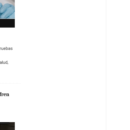
pruebas
alud,
fren