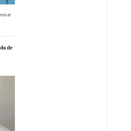
rmó el
ida de