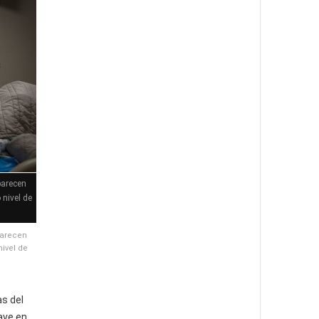
parecen
 nivel de
parecen
nivel de
s del
ave en