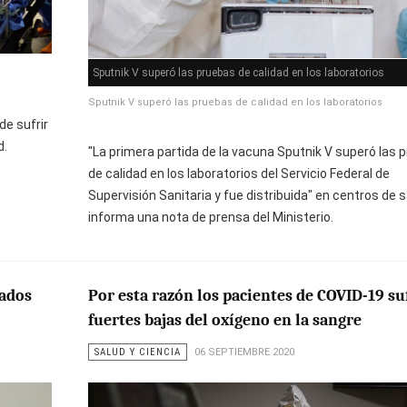
Sputnik V superó las pruebas de calidad en los laboratorios
Sputnik V superó las pruebas de calidad en los laboratorios
de sufrir
d.
"La primera partida de la vacuna Sputnik V superó las 
de calidad en los laboratorios del Servicio Federal de
Supervisión Sanitaria y fue distribuida" en centros de s
informa una nota de prensa del Ministerio.
iados
Por esta razón los pacientes de COVID-19 su
fuertes bajas del oxígeno en la sangre
SALUD Y CIENCIA
06 SEPTIEMBRE 2020