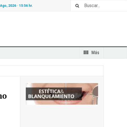
 Ago, 2026 ·
15:56
hr.
Más
no