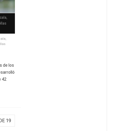
cala,
llas
ala,
llas
s de los
sarrolló
e 42
DE 19