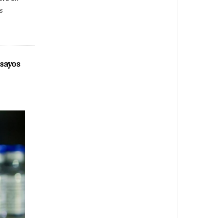
s
nsayos