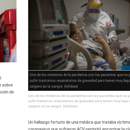
Uno de los misterios de la pandemia son los pacientes que no 
l
sufrir trastornos respiratorios de gravedad pero tienen muy bajo
ro sobre
oxígeno en la sangre. (Infobae)
ación de
Uno de los misterios de la pandemia son los pacientes que no 
sufrir trastornos respiratorios de gravedad pero tienen muy bajo 
oxígeno en la sangre. (Infobae)
Un hallazgo fortuito de una médica que trataba víctima
coronavirus que sufrieron ACV permitió encontrar la cl