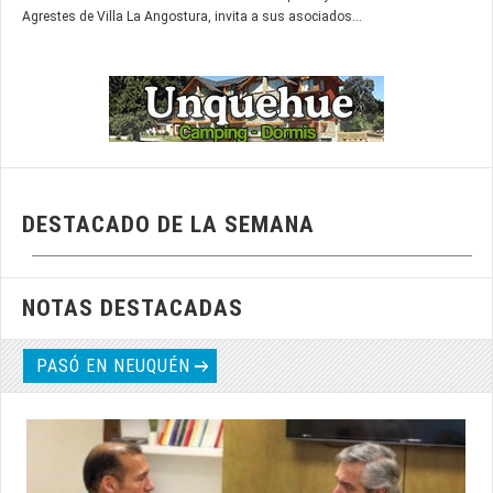
Agrestes de Villa La Angostura, invita a sus asociados...
Muy buenos números dejó esta
temporada i…
Tuvo un promedio del 62 por ciento, superando a temporadas
anteriores a la pandemia. Casi un 40 % fueron turistas que
vinieron desde la provincia de Buenos Aires. La provincia...
DESTACADO DE LA SEMANA
NOTAS DESTACADAS
PASÓ EN NEUQUÉN