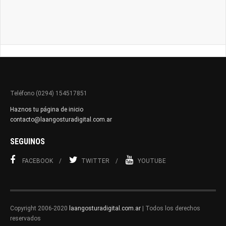
Teléfono (0294) 154517851
Haznos tu página de inicio
contacto@laangosturadigital.com.ar
SEGUINOS
FACEBOOK
TWITTER
YOUTUBE
Copyright 2006-2020
laangosturadigital.com.ar
| Todos los derechos
reservados