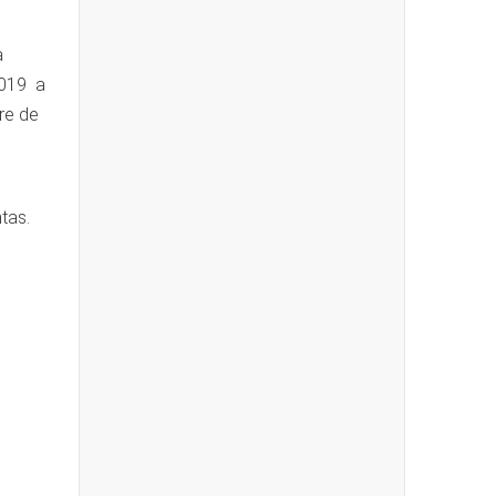
a
2019 a
re de
ntas.