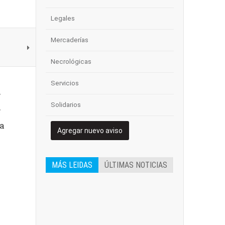
Legales
Mercaderías
Necrológicas
Servicios
e
Solidarios
e
la
Agregar nuevo aviso
MÁS LEIDAS
ÚLTIMAS NOTICIAS