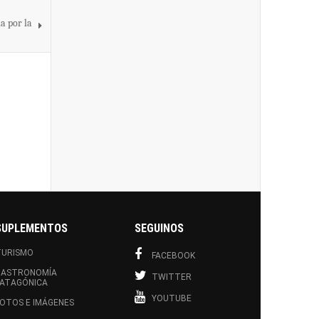
a por la
SUPLEMENTOS
SEGUINOS
TURISMO
FACEBOOK
GASTRONOMÍA
TWITTER
PATAGÓNICA
YOUTUBE
OTOS E IMÁGENES