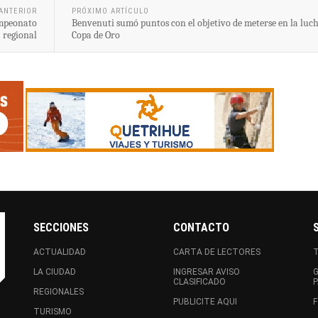
ANTERIOR
PRÓXIMO ARTÍCULO
ampeonato
Benvenuti sumó puntos con el objetivo de meterse en la luch
regional
Copa de Oro
SECCIONES
CONTACTO
ACTUALIDAD
CARTA DE LECTORES
LA CIUDAD
INGRESAR AVISO
CLASIFICADO
REGIONALES
PUBLICITE AQUI
F
TURISMO