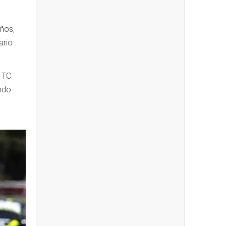
años,
ario
l TC
ando