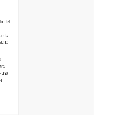
ir del
iendo
talla
a
tro
o una
el