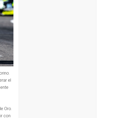
orino.
rar el
iente
de Oro.
ir con