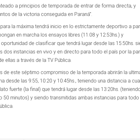
anteado a principios de temporada de entrar de forma directa, y
tos de la victoria conseguida en Paraná".
para la máxima tendrá inicio en lo estrictamente deportivo a part
ongan en marcha los ensayos libres (11:08 y 12:53hs.) y
 oportunidad de clasificar que tendrá lugar desde las 15:50hs. s
s dos instancias en vivo y en directo para todo el país por la pan
e ellas a través de la TV Pública.
ias de este séptimo compromiso de la temporada abrirán la ultim
na desde las 9:55, 10:20 y 10:45hs., teniendo una distancia a cua
ato fuerte (la final) que tendrá lugar desde las 13:20hs. (teniend
o 50 minutos) y siendo transmitidas ambas instancias para todo 
ública.