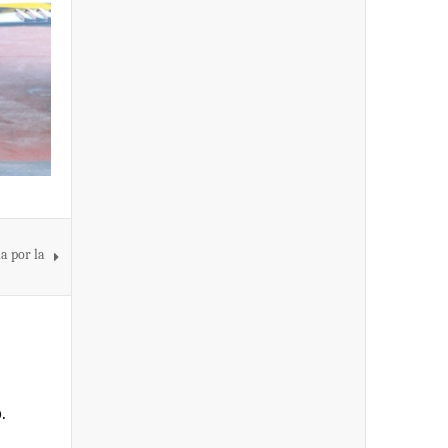
a por la
.