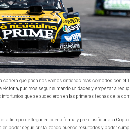
da carrera que pasa nos vamos sintiendo más cómodos con el T
a victoria, pudimos seguir sumando unidades y empezar a recupe
s infortunios que se sucedieron en las primeras fechas de la corr
 a tiempo de llegar en buena forma y pre clasificar a la Copa 
en poder seguir cristalizando buenos resultados y poder cumpl