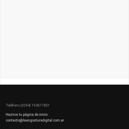
Teléfono (0294) 154517851
Haznos tu página de inicio
contacto@laangosturadigital.com.ar