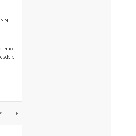
e el
bierno
desde el
de