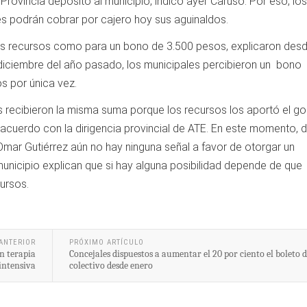
Provincia depositó al municipio, indicó ayer Caruso. Por eso, los
es podrán cobrar por cajero hoy sus aguinaldos.
 recursos como para un bono de 3.500 pesos, explicaron desd
 diciembre del año pasado, los municipales percibieron un bono
s por única vez.
s recibieron la misma suma porque los recursos los aportó el go
un acuerdo con la dirigencia provincial de ATE. En este momento, 
Omar Gutiérrez aún no hay ninguna señal a favor de otorgar un
unicipio explican que si hay alguna posibilidad depende de que
ursos.
ANTERIOR
PRÓXIMO ARTÍCULO
n terapia
Concejales dispuestos a aumentar el 20 por ciento el boleto 
intensiva
colectivo desde enero