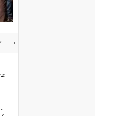
de
que
ta
por