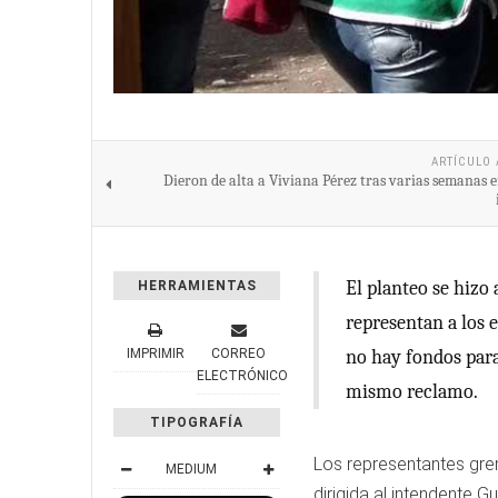
ARTÍCULO 
Dieron de alta a Viviana Pérez tras varias semanas e
El planteo se hizo
HERRAMIENTAS
representan a los 
IMPRIMIR
CORREO
no hay fondos para
ELECTRÓNICO
mismo reclamo.
TIPOGRAFÍA
Los representantes gre
MEDIUM
dirigida al intendente 