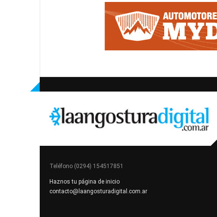
Teléfono (0294) 154517851
Haznos tu página de inicio
contacto@laangosturadigital.com.ar