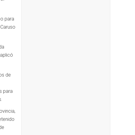
no para
e Caruso
da
 aplicó
os de
s para
.
ovincia,
etenido
de