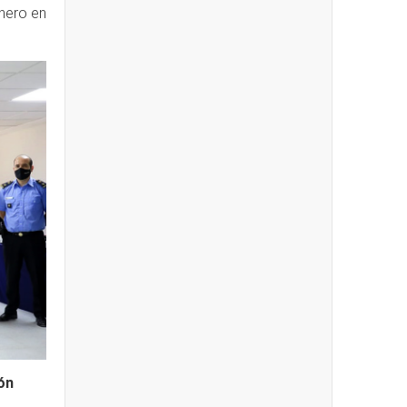
nero en
ón