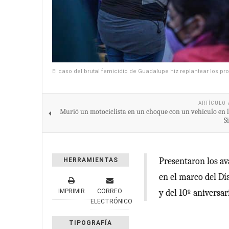
El caso del brutal femicidio de Guadalupe hiz replantear los prot
ARTÍCULO 
Murió un motociclista en un choque con un vehículo en l
S
Presentaron los ava
HERRAMIENTAS
en el marco del Dí
IMPRIMIR
CORREO
y del 10º aniversar
ELECTRÓNICO
TIPOGRAFÍA