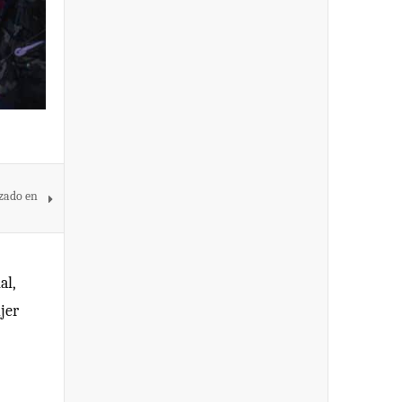
izado en
al,
jer