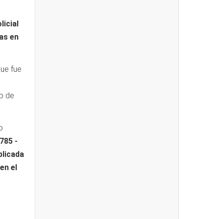
licial
vas en
que fue
io de
o
785 -
plicada
en el