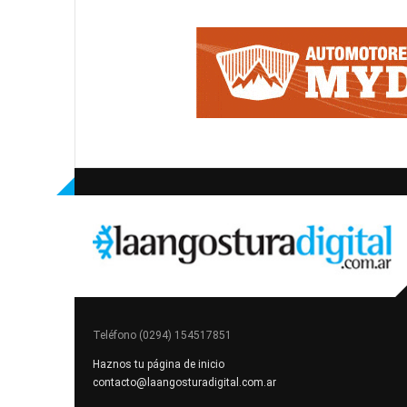
Teléfono (0294) 154517851
Haznos tu página de inicio
contacto@laangosturadigital.com.ar