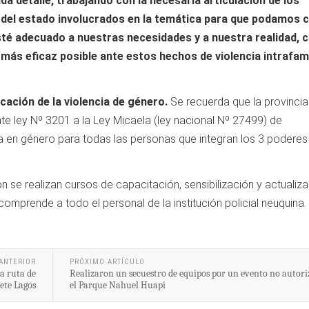
ada detalle, trabajando con la necesaria articulación de los
del estado involucrados en la temática para que podamos 
té adecuado a nuestras necesidades y a nuestra realidad, c
 más eficaz posible ante estos hechos de violencia intrafami
icación de la violencia de género.
Se recuerda que la provincia
e ley Nº 3201 a la Ley Micaela (ley nacional Nº 27499) de
a en género para todas las personas que integran los 3 poderes
ón se realizan cursos de capacitación, sensibilización y actualiz
omprende a todo el personal de la institución policial neuquina.
ANTERIOR
PRÓXIMO ARTÍCULO
a ruta de
Realizaron un secuestro de equipos por un evento no autor
iete Lagos
el Parque Nahuel Huapi