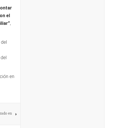
contar
on el
liar”
,
 del
 del
ación en
izado en