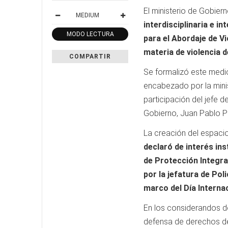
El ministerio de Gobier
MEDIUM
interdisciplinaria e i
MODO LECTURA
para el Abordaje de V
materia de violencia 
COMPARTIR
Se formalizó este medio
encabezado por la minis
participación del jefe de
Gobierno, Juan Pablo Po
La creación del espacio
declaró de interés ins
de Protección Integral
por la jefatura de Pol
marco del Día Internac
En los considerandos de
defensa de derechos de 