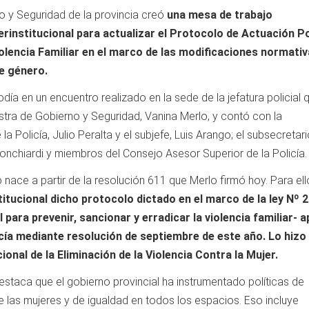
no y Seguridad de la provincia creó
una mesa de trabajo
nterinstitucional para actualizar el Protocolo de Actuación Po
iolencia Familiar en el marco de las modificaciones normati
de género.
día en un encuentro realizado en la sede de la jefatura policial 
tra de Gobierno y Seguridad, Vanina Merlo, y contó con la
 la Policía, Julio Peralta y el subjefe, Luis Arango; el subsecretar
nchiardi y miembros del Consejo Asesor Superior de la Policía.
 nace a partir de la resolución 611 que Merlo firmó hoy. Para ell
titucional dicho protocolo dictado en el marco de la ley Nº 2
 para prevenir, sancionar y erradicar la violencia familiar- a
icía mediante resolución de septiembre de este año. Lo hizo 
ional de la Eliminación de la Violencia Contra la Mujer.
staca que el gobierno provincial ha instrumentado políticas de
las mujeres y de igualdad en todos los espacios. Eso incluye